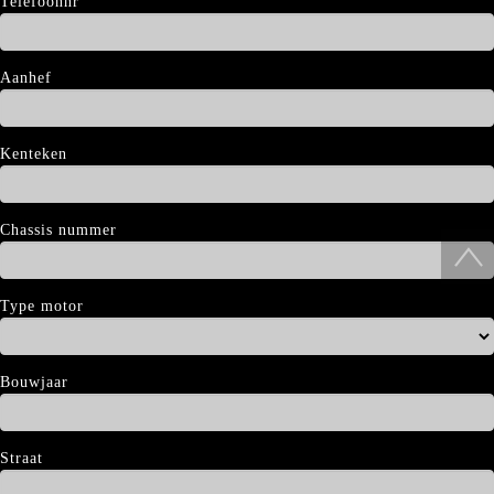
Telefoonnr
Aanhef
Kenteken
Chassis nummer
Type motor
Bouwjaar
Straat